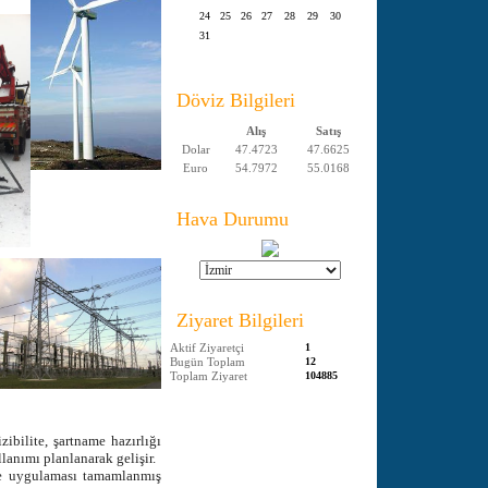
24
25
26
27
28
29
30
31
Döviz Bilgileri
Alış
Satış
Dolar
47.4723
47.6625
Euro
54.7972
55.0168
Hava Durumu
Ziyaret Bilgileri
Aktif Ziyaretçi
1
Bugün Toplam
12
Toplam Ziyaret
104885
ibilite, şartname hazırlığı
lanımı planlanarak gelişir.
 uygulaması tamamlanmış