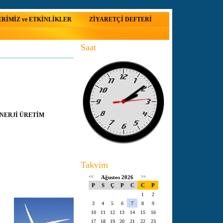
RİMİZ ve ETKİNLİKLER
ZİYARETÇİ DEFTERİ
Saat
NERJİ ÜRETİM
Takvim
<<
Ağustos 2026
>>
P
S
Ç
P
C
C
P
1
2
3
4
5
6
7
8
9
10
11
12
13
14
15
16
17
18
19
20
21
22
23