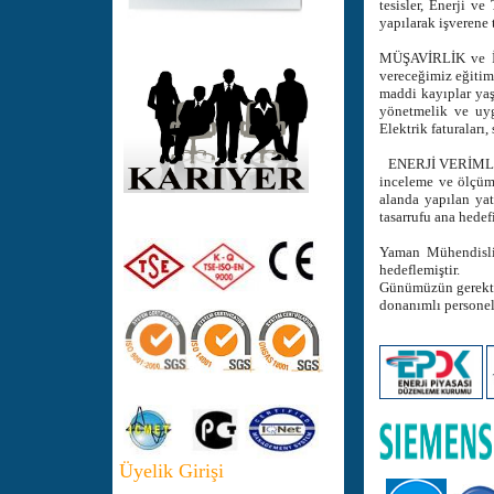
tesisler, Enerji 
yapılarak işverene t
MÜŞAVİRLİK ve İŞ
vereceğimiz eğitiml
maddi kayıplar yaş
yönetmelik ve uygu
Elektrik faturaları
ENERJİ VERİMLİLİĞ
inceleme ve ölçüml
alanda yapılan yat
tasarrufu ana hedef
Yaman Mühendisli
hedeflemiştir.
Günümüzün gerektir
donanımlı personel
Üyelik Girişi