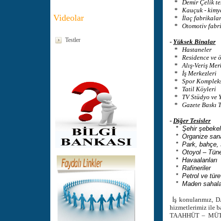
* Demir Çelik tes
* Kauçuk - kimya
Videolar
* İlaç fabrikalar
* Otomotiv fabri
Testler
-
Yüksek Binalar
* Hastaneler
* Residence ve öz
* Alış-Veriş Merk
* İş Merkezleri
* Spor Kompleks
* Tatil Köyleri
* TV Stüdyo ve Y
* Gazete Baskı Te
-
Diğer Tesisler
* Şehir şebekeler
* Organize sanayi
* Park, bahçe, so
* Otoyol – Tünel
* Havaalanları
* Rafineriler
* Petrol ve türev
* Maden sahaları 
İş konularımız, D
hizmetlerimiz ile b
TAAHHÜT – MÜTEA