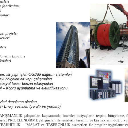
isleri
 fabrikaları
ı
kaları
el projeler
ezleri
leri
önetim Binaları
sisleri
i, alt yapı işleri-OG/AG dağıtım sistemleri
 bölgeleri alt yapı çalışmaları
syal tesis, benzin istasyonları
 – Köprü aydınlatma ve elektrifikasyonu
leri depolama alanları
Enerji Tesisleri (yeraltı ve yerüstü)
ANIŞMANLIK çalışmaları kapsamında, öneriler, ihtiyaçların tespiti, bütçeleme, fiz
aşlar, PROJELENDİRME çalışmaları ile tesislerin tasarımı ve kaynakların doğru kul
HHİTLİK – İMALAT ve TAŞERONLUK hizmetleri ile projeler uygulanır ve