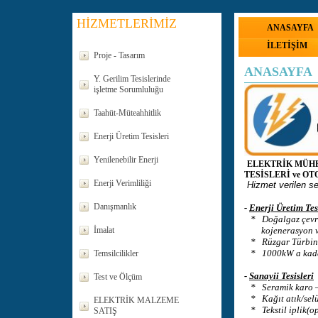
HİZMETLERİMİZ
ANASAYFA
İLETİŞİM
Proje - Tasarım
ANASAYFA
Y. Gerilim Tesislerinde
işletme Sorumluluğu
Taahüt-Müteahhitlik
Enerji Üretim Tesisleri
Yenilenebilir Enerji
ELEKTRİK MÜHE
TESİSLERİ ve 
Enerji Verimliliği
Hizmet verilen se
Danışmanlık
-
Enerji Üretim Tes
* Doğalgaz çevri
İmalat
kojenerasyon ve 
* Rüzgar Türbinler
* 1000kW a kadar l
Temsilcilikler
-
Sanayii Tesisleri
Test ve Ölçüm
* Seramik karo –V
* Kağıt atık/selü
ELEKTRİK MALZEME
* Tekstil iplik(op
SATIŞ