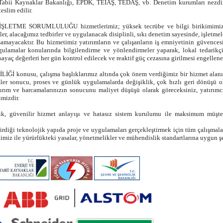
ve Tabii Kaynaklar Bakanlığı, EPDK, TEİAŞ, TEDAŞ, vb. Denetim kurumları nezdin
eslim edilir.
LETME SORUMLULUĞU hizmetlerimiz; yüksek tecrübe ve bilgi birikimimiz il
er, alacağımız tedbirler ve uygulanacak disiplinli, sıkı denetim sayesinde, işletm
amayacaktır. Bu hizmetimiz yatırımların ve çalışanların iş emniyetinin güvences
lamalar konularında bilgilendirme ve yönlendirmeler yaparak, lokal tedarikçile
, sayaç değerleri her gün kontrol edilecek ve reaktif güç cezasına girilmesi engellene
İ konusu, çalışma başlıklarımız altında çok önem verdiğimiz bir hizmet alanıd
er sonucu, proses ve günlük uygulamalarda değişiklik, çok hızlı geri dönüşü ol
ırım ve harcamalarınızın sonucunu maliyet düşüşü olarak göreceksiniz, yatırımc
imizdir.
k, güvenilir hizmet anlayışı ve hatasız sistem kurulumu ile maksimum müşt
diği teknolojik yapıda proje ve uygulamaları gerçekleştirmek için tüm çalışmal
imiz ile yürürlükteki yasalar, yönetmelikler ve mühendislik standartlarına uygun ş