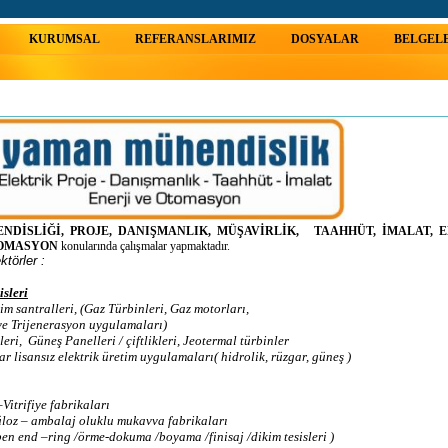
KURUMSAL
REFERANSLARIMIZ
DOSYALAR
BELGELE
NDİSLİĞİ, PROJE, DANIŞMANLIK, MÜŞAVİRLİK, TAAHHÜT, İMALAT, E
OTOMASYON
konularında çalışmalar yapmaktadır.
ktörler :
isleri
m santralleri, (Gaz Türbinleri, Gaz motorları,
Trijenerasyon uygulamaları)
i, Güneş Panelleri / çiftlikleri, Jeotermal türbinler
isansız elektrik üretim uygulamaları( hidrolik, rüzgar, güneş )
itrifiye fabrikaları
loz – ambalaj oluklu mukavva fabrikaları
en end –ring /örme-dokuma /boyama /finisaj /dikim tesisleri )