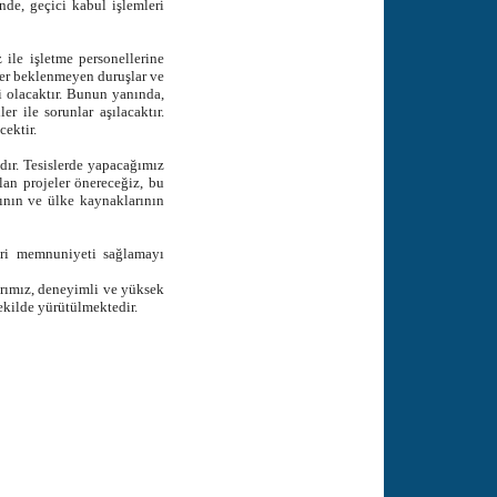
de, geçici kabul işlemleri
e işletme personellerine
eler beklenmeyen duruşlar ve
i olacaktır. Bunun yanında,
r ile sorunlar aşılacaktır.
cektir.
ır. Tesislerde yapacağımız
an projeler önereceğiz, bu
ının ve ülke kaynaklarının
eri memnuniyeti sağlamayı
arımız, deneyimli ve yüksek
ekilde yürütülmektedir.