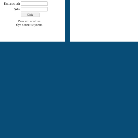
Kullanıcı adı
Şifre
Parolamı unuttum
Üye olmak istiyorum