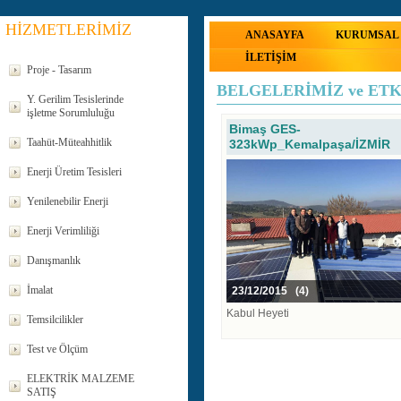
HİZMETLERİMİZ
ANASAYFA
KURUMSAL
İLETİŞİM
Proje - Tasarım
BELGELERİMİZ ve ET
Y. Gerilim Tesislerinde
işletme Sorumluluğu
Bimaş GES-
Taahüt-Müteahhitlik
323kWp_Kemalpaşa/İZMİR
Enerji Üretim Tesisleri
Yenilenebilir Enerji
Enerji Verimliliği
Danışmanlık
İmalat
23/12/2015 (4)
Kabul Heyeti
Temsilcilikler
Test ve Ölçüm
ELEKTRİK MALZEME
SATIŞ