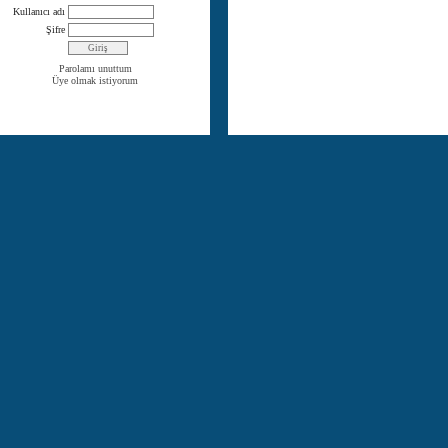
Kullanıcı adı
Şifre
Parolamı unuttum
Üye olmak istiyorum