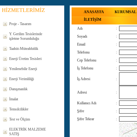
HİZMETLERİMİZ
ANASAYFA
KURUMSAL
İLETİŞİM
Proje - Tasarım
Adı
:
Y. Gerilim Tesislerinde
Soyadı
:
işletme Sorumluluğu
Email
:
Taahüt-Müteahhitlik
Telefonu
:
Enerji Üretim Tesisleri
Cep Telefonu
:
İş Telefonu
:
Yenilenebilir Enerji
Enerji Verimliliği
İş Adresi
:
Danışmanlık
Adresi
:
İmalat
Kullanıcı Adı
:
Temsilcilikler
Şifre
:
Şifre Tekrar
:
Test ve Ölçüm
ELEKTRİK MALZEME
SATIŞ